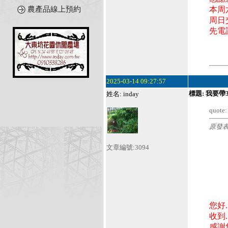
本周
農產品線上預約
周日交
先電
2025-03-14 09:27:57
標題: 我要
姓名: inday
quote:
原發表
文章編號:3094
您好.
收到..
感謝您