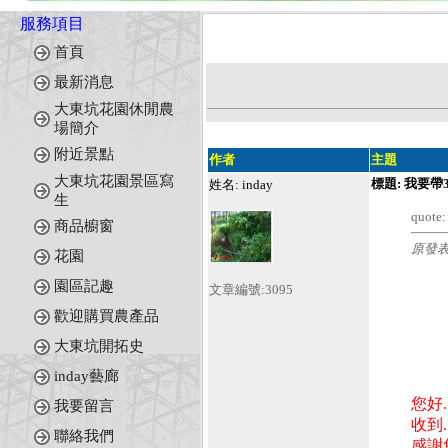
服務項目
首頁
最新消息
大東坑花園休閒農
場簡介
附近景點
作者
主題
大東坑花園景區寫
標題: 我要
姓名: inday
生
quote:
商品櫥窗
原發表
花園
園區記趣
文章編號:3095
歡迎購買農產品
大東坑開拓史
inday藝廊
您好.
我要留言
收到..
聯絡我們
感謝您