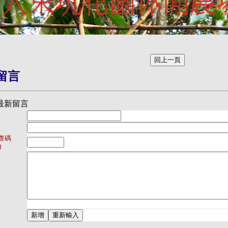
留言
最新留言
查碼
d
[檢查訊息長度]