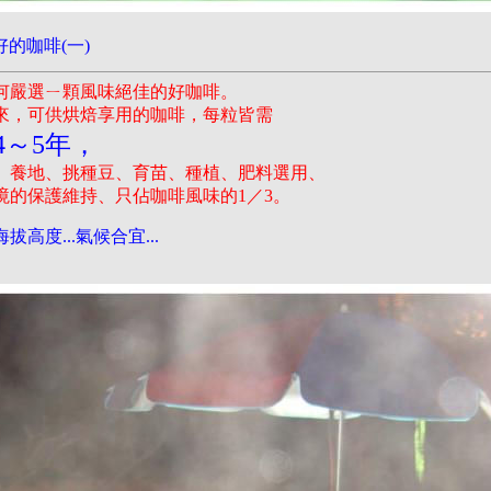
的咖啡(一)
何嚴選ㄧ顆風味絕佳的好咖啡。
來，可供烘焙享用的咖啡，每粒皆需
4～5年，
、養地、挑種豆、育苗、種植、肥料選用、
境的保護維持、只佔咖啡風味的1／3。
拔高度...氣候合宜...