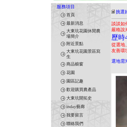
服務項目
挑選好
首頁
最新消息
談談如
嚴格說
大東坑花園休閒農
歷時
場簡介
附近景點
從選地
友善環
大東坑花園景區寫
生
選地需海
商品櫥窗
花園
園區記趣
歡迎購買農產品
大東坑開拓史
inday藝廊
我要留言
聯絡我們