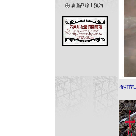
農產品線上預約
養好菌..